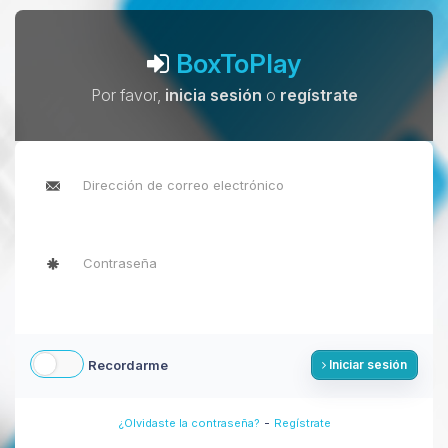
BoxToPlay
Por favor,
inicia sesión
o
regístrate
Recordarme
Iniciar sesión
-
¿Olvidaste la contraseña?
Regístrate