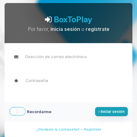
BoxToPlay
Por favor,
inicia sesión
o
regístrate
Recordarme
Iniciar sesión
-
¿Olvidaste la contraseña?
Regístrate