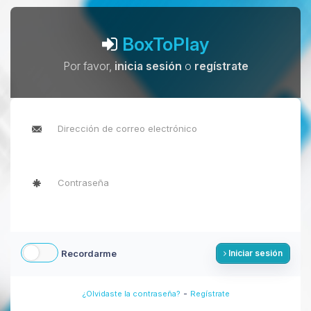
BoxToPlay
Por favor,
inicia sesión
o
regístrate
Recordarme
Iniciar sesión
-
¿Olvidaste la contraseña?
Regístrate