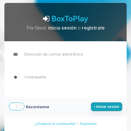
BoxToPlay
Por favor,
inicia sesión
o
regístrate
Recordarme
Iniciar sesión
-
¿Olvidaste la contraseña?
Regístrate