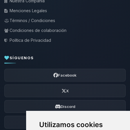
Nuestra Compañía
Menciones Legales
Términos / Condiciones
Condiciones de colaboración
Política de Privacidad
SÍGUENOS
Facebook
X
Discord
Foro
Utilizamos cookies