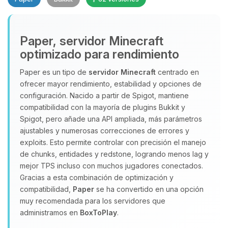
Paper, servidor Minecraft
optimizado para rendimiento
Paper es un tipo de
servidor Minecraft
centrado en
ofrecer mayor rendimiento, estabilidad y opciones de
Yupi, por fin alguien con quien
configuración. Nacido a partir de Spigot, mantiene
hablar! Soy Choupy, tu pequeno
compatibilidad con la mayoría de plugins Bukkit y
asistente de BoxToPlay. Cuentame
Spigot, pero añade una API ampliada, más parámetros
que necesitas y moveré mis
ajustables y numerosas correcciones de errores y
pequenos circuitos para ayudarte.
exploits. Esto permite controlar con precisión el manejo
08/08/2026 05:24
de chunks, entidades y redstone, logrando menos lag y
mejor TPS incluso con muchos jugadores conectados.
Gracias a esta combinación de optimización y
compatibilidad,
Paper
se ha convertido en una opción
muy recomendada para los servidores que
administramos en
BoxToPlay
.