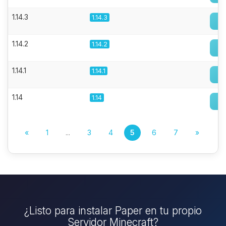
1.14.3
1.14.3
1.14.2
1.14.2
1.14.1
1.14.1
1.14
1.14
«
1
...
3
4
5
6
7
»
¿Listo para instalar Paper en tu propio
Servidor Minecraft?