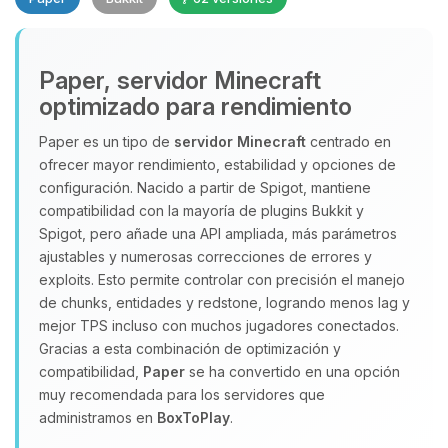
Yupi, por fin alguien con quien
Paper, servidor Minecraft
hablar! Soy Choupy, tu pequeno
optimizado para rendimiento
asistente de BoxToPlay. Cuentame
que necesitas y moveré mis
Paper es un tipo de
servidor Minecraft
centrado en
pequenos circuitos para ayudarte.
ofrecer mayor rendimiento, estabilidad y opciones de
configuración. Nacido a partir de Spigot, mantiene
06/08/2026 23:26
compatibilidad con la mayoría de plugins Bukkit y
Spigot, pero añade una API ampliada, más parámetros
ajustables y numerosas correcciones de errores y
exploits. Esto permite controlar con precisión el manejo
de chunks, entidades y redstone, logrando menos lag y
mejor TPS incluso con muchos jugadores conectados.
Gracias a esta combinación de optimización y
compatibilidad,
Paper
se ha convertido en una opción
muy recomendada para los servidores que
administramos en
BoxToPlay
.