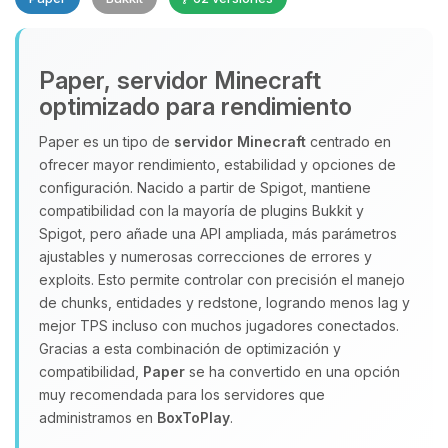
Paper, servidor Minecraft
optimizado para rendimiento
Paper es un tipo de
servidor Minecraft
centrado en
ofrecer mayor rendimiento, estabilidad y opciones de
Yupi, por fin alguien con quien
configuración. Nacido a partir de Spigot, mantiene
hablar! Soy Choupy, tu pequeno
compatibilidad con la mayoría de plugins Bukkit y
asistente de BoxToPlay. Cuentame
Spigot, pero añade una API ampliada, más parámetros
que necesitas y moveré mis
ajustables y numerosas correcciones de errores y
pequenos circuitos para ayudarte.
exploits. Esto permite controlar con precisión el manejo
07/08/2026 11:20
de chunks, entidades y redstone, logrando menos lag y
mejor TPS incluso con muchos jugadores conectados.
Gracias a esta combinación de optimización y
compatibilidad,
Paper
se ha convertido en una opción
muy recomendada para los servidores que
administramos en
BoxToPlay
.