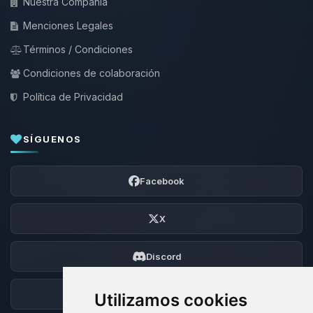
Nuestra Compañía
Menciones Legales
Términos / Condiciones
Condiciones de colaboración
Política de Privacidad
SÍGUENOS
Facebook
X
Discord
Foro
Utilizamos cookies