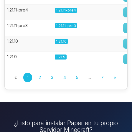
1.21.11-pre4
1.21.11-pre4
1.21.11-pre3
1.21.11-pre3
1.21.10
1.21.10
1.21.9
1.21.9
«
1
2
3
4
5
...
7
»
¿Listo para instalar Paper en tu propio
Servidor Minecraft?