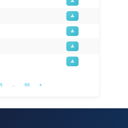
5
...
69
»