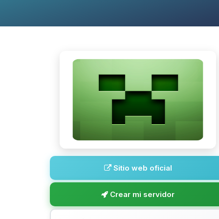
Sitio web oficial
Crear mi servidor