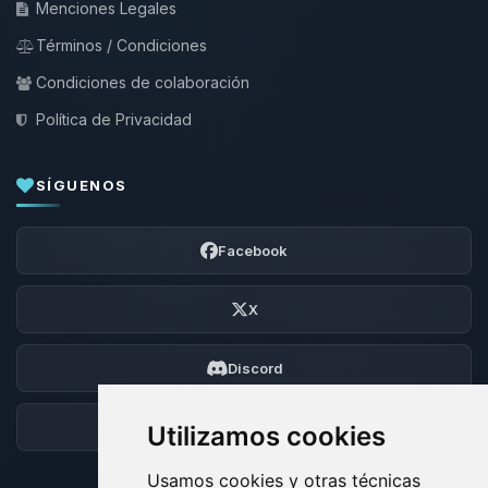
Menciones Legales
Términos / Condiciones
Condiciones de colaboración
Política de Privacidad
SÍGUENOS
Facebook
X
Discord
Foro
Utilizamos cookies
Usamos cookies y otras técnicas