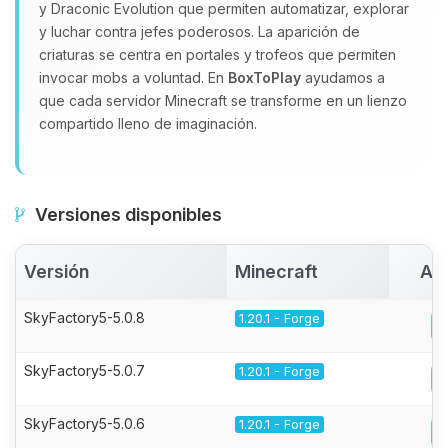
y Draconic Evolution que permiten automatizar, explorar
y luchar contra jefes poderosos. La aparición de
criaturas se centra en portales y trofeos que permiten
invocar mobs a voluntad. En
BoxToPlay
ayudamos a
que cada servidor Minecraft se transforme en un lienzo
compartido lleno de imaginación.
Versiones disponibles
Versión
Minecraft
Act
SkyFactory5-5.0.8
1.20.1 - Forge
SkyFactory5-5.0.7
1.20.1 - Forge
SkyFactory5-5.0.6
1.20.1 - Forge