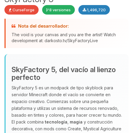
CurseForge
8 versiones
1,496,720
Nota del desarrollador:
The void is your canvas and you are the artist! Watch
development at: darkosto.tv/SkyFactoryLive
Yupi, por fin alguien con quien
hablar! Soy Choupy, tu pequeno
asistente de BoxToPlay. Cuentame
SkyFactory 5, del vacío al lienzo
que necesitas y moveré mis
perfecto
pequenos circuitos para ayudarte.
08/08/2026 18:42
SkyFactory 5 es un modpack de tipo skyblock para
servidor Minecraft donde el vacío se convierte en
espacio creativo. Comienzas sobre una pequeña
plataforma y utilizas un sistema de recursos renovado,
basado en tintes y colores, para hacer crecer tu mundo.
El pack combina
tecnología
,
magia
y construcción
decorativa, con mods como Create, Mystical Agriculture