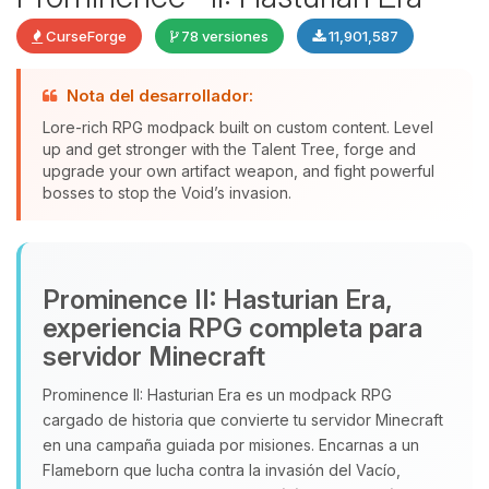
CurseForge
78 versiones
11,901,587
Nota del desarrollador:
Lore-rich RPG modpack built on custom content. Level
up and get stronger with the Talent Tree, forge and
upgrade your own artifact weapon, and fight powerful
bosses to stop the Void’s invasion.
Yupi, por fin alguien con quien
Prominence II: Hasturian Era,
hablar! Soy Choupy, tu pequeno
asistente de BoxToPlay. Cuentame
experiencia RPG completa para
que necesitas y moveré mis
servidor Minecraft
pequenos circuitos para ayudarte.
Prominence II: Hasturian Era es un modpack RPG
07/08/2026 20:06
cargado de historia que convierte tu servidor Minecraft
en una campaña guiada por misiones. Encarnas a un
Flameborn que lucha contra la invasión del Vacío,