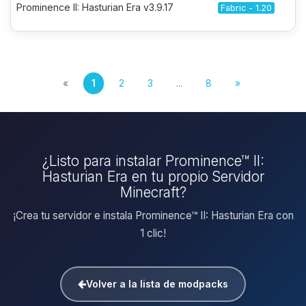
Prominence II: Hasturian Era v3.9.17
Fabric - 1.20
«
1
2
3
...
8
»
¿Listo para instalar Prominence™ II:
Hasturian Era en tu propio Servidor
Minecraft?
¡Crea tu servidor e instala Prominence™ II: Hasturian Era con
1 clic!
Volver a la lista de modpacks