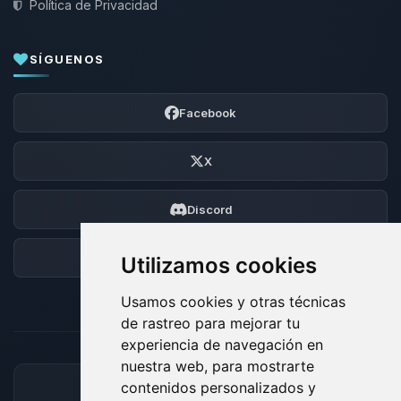
Política de Privacidad
SÍGUENOS
Facebook
X
Discord
Foro
Utilizamos cookies
Usamos cookies y otras técnicas
de rastreo para mejorar tu
experiencia de navegación en
nuestra web, para mostrarte
contenidos personalizados y
MÉTODOS DE PAGO ACEPTADOS