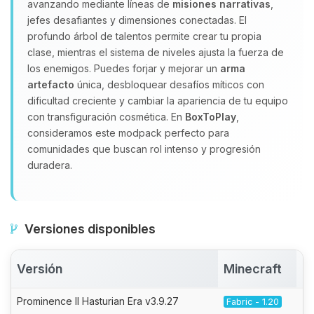
avanzando mediante líneas de
misiones narrativas
,
jefes desafiantes y dimensiones conectadas. El
profundo árbol de talentos permite crear tu propia
clase, mientras el sistema de niveles ajusta la fuerza de
los enemigos. Puedes forjar y mejorar un
arma
artefacto
única, desbloquear desafíos míticos con
dificultad creciente y cambiar la apariencia de tu equipo
con transfiguración cosmética. En
BoxToPlay
,
consideramos este modpack perfecto para
comunidades que buscan rol intenso y progresión
duradera.
Versiones disponibles
Versión
Minecraft
A
Prominence II Hasturian Era v3.9.27
Fabric - 1.20