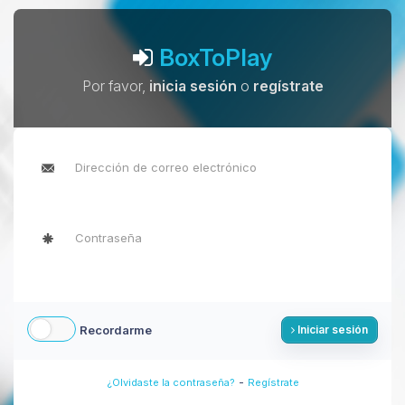
BoxToPlay
Por favor,
inicia sesión
o
regístrate
Recordarme
Iniciar sesión
-
¿Olvidaste la contraseña?
Regístrate