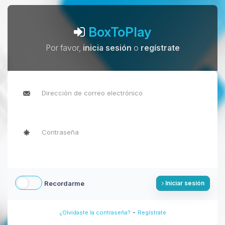
BoxToPlay
Por favor,
inicia sesión
o
regístrate
Recordarme
Iniciar sesión
-
¿Olvidaste la contraseña?
Regístrate