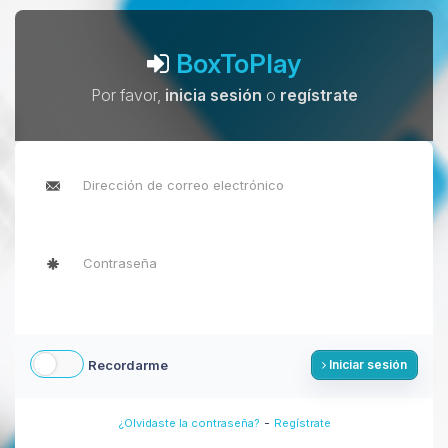
BoxToPlay
Por favor,
inicia sesión
o
regístrate
Recordarme
Iniciar sesión
-
¿Olvidaste la contraseña?
Regístrate