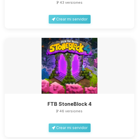
43 versiones
Crear mi servidor
Yupi, por fin alguien con quien
hablar! Soy Choupy, tu pequeno
asistente de BoxToPlay. Cuentame
que necesitas y moveré mis
pequenos circuitos para ayudarte.
06/08/2026 18:43
FTB StoneBlock 4
46 versiones
Crear mi servidor