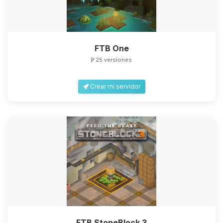
FTB One
25 versiones
Crear mi servidor
FTB StoneBlock 3