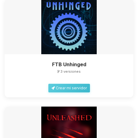
FTB Unhinged
3 versiones
Crear mi servidor