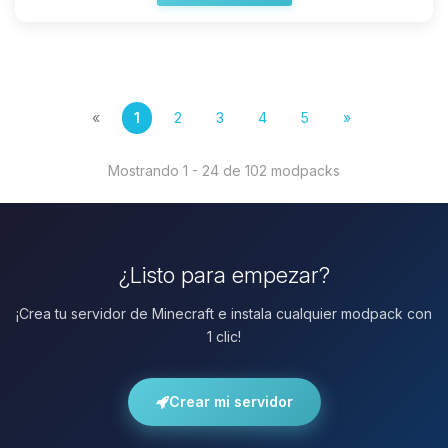
«
1
2
3
4
5
»
Mostrando 1 - 24 de 102 modpacks
¿Listo para empezar?
¡Crea tu servidor de Minecraft e instala cualquier modpack con
1 clic!
Crear mi servidor