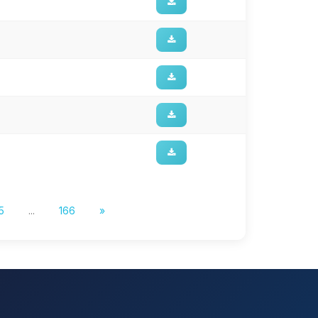
5
...
166
»