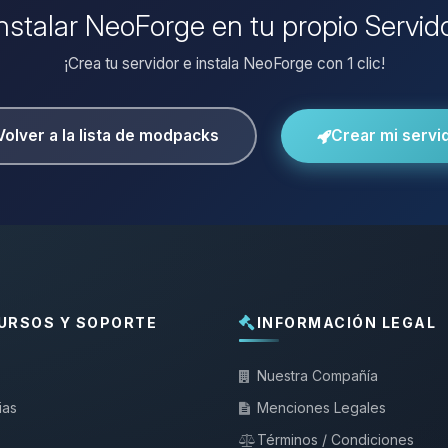
instalar NeoForge en tu propio Servid
¡Crea tu servidor e instala NeoForge con 1 clic!
Volver a la lista de modpacks
Crear mi servi
URSOS Y SOPORTE
INFORMACIÓN LEGAL
Nuestra Compañía
ias
Menciones Legales
Términos / Condiciones