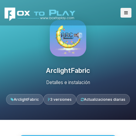
ArclightFabric
Detalles e instalación
ArclightFabric
3 versiones
Actualizaciones diarias