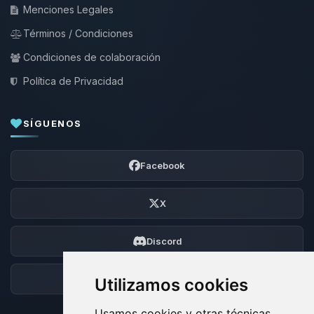
Menciones Legales
Términos / Condiciones
Condiciones de colaboración
Política de Privacidad
SÍGUENOS
Facebook
X
Discord
Foro
Utilizamos cookies
Usamos cookies y otras técnicas