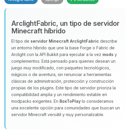
Yupi, por fin alguien con quien
ArclightFabric, un tipo de servidor
hablar! Soy Choupy, tu pequeno
Minecraft híbrido
asistente de BoxToPlay. Cuentame
que necesitas y moveré mis
El tipo de
servidor Minecraft
ArclightFabric
describe
pequenos circuitos para ayudarte.
un entorno híbrido que une la base Forge o Fabric de
07/08/2026 14:23
Arclight con la API Bukkit para ejecutar a la vez
mods
y
complementos. Está pensado para quienes desean un
juego muy modificado, con paquetes tecnológicos,
mágicos o de aventura, sin renunciar a herramientas
clásicas de administración, protección y construcción
propias de los plugins. Este tipo de servidor prioriza la
compatibilidad amplia y un rendimiento estable en
modpacks exigentes. En
BoxToPlay
lo consideramos
una excelente opción para comunidades que buscan un
servidor Minecraft versátil y muy personalizable.