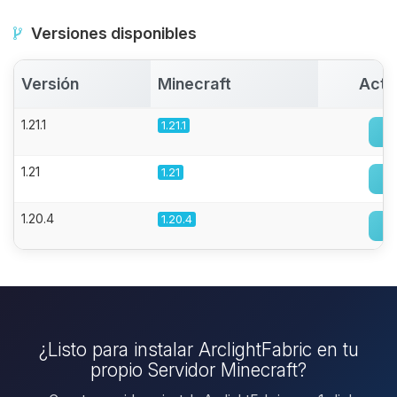
Versiones disponibles
Versión
Minecraft
Acti
1.21.1
1.21.1
1.21
1.21
1.20.4
1.20.4
¿Listo para instalar ArclightFabric en tu
propio Servidor Minecraft?