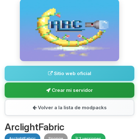
Sitio web oficial
Crear mi servidor
Volver a la lista de modpacks
ArclightFabric
ArclightFabric
Sponge
3 versiones