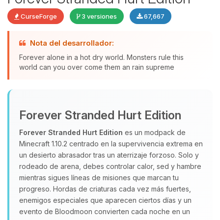
CurseForge
3 versiones
67,667
Nota del desarrollador:
Yupi, por fin alguien con quien
Forever alone in a hot dry world. Monsters rule this
hablar! Soy Choupy, tu pequeno
world can you over come them an rain supreme
asistente de BoxToPlay. Cuentame
que necesitas y moveré mis
pequenos circuitos para ayudarte.
Forever Stranded Hurt Edition
07/08/2026 04:38
Forever Stranded Hurt Edition
es un modpack de
Minecraft 1.10.2 centrado en la supervivencia extrema en
un desierto abrasador tras un aterrizaje forzoso. Solo y
rodeado de arena, debes controlar calor, sed y hambre
mientras sigues líneas de misiones que marcan tu
progreso. Hordas de criaturas cada vez más fuertes,
enemigos especiales que aparecen ciertos días y un
evento de Bloodmoon convierten cada noche en un