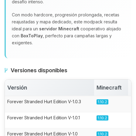
desafío intenso.
Con modo hardcore, progresión prolongada, recetas
reajustadas y mapa dedicado, este modpack resulta
ideal para un
servidor Minecraft
cooperativo alojado
con
BoxToPlay
, perfecto para campañas largas y
exigentes.
Versiones disponibles
Versión
Minecraft
A
Forever Stranded Hurt Edition V-1.0.3
1.10.2
Forever Stranded Hurt Edition V-1.0.1
1.10.2
Forever Stranded Hurt Edition V-1.0
1.10.2