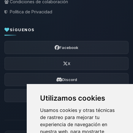
Condiciones de colaboración
Política de Privacidad
SÍGUENOS
Facebook
X
Discord
Foro
Utilizamos cookies
Usamos cookies y otras técnicas
de rastreo para mejorar tu
experiencia de navegación en
nuestra web, para mostrarte