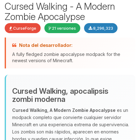
Cursed Walking - A Modern
Zombie Apocalypse
CurseForge
21 versiones
8,296,323
Nota del desarrollador:
A fully fledged zombie apocalypse modpack for the
newest versions of Minecraft.
Yupi, por fin alguien con quien
hablar! Soy Choupy, tu pequeno
Cursed Walking, apocalipsis
asistente de BoxToPlay. Cuentame
zombi moderna
que necesitas y moveré mis
pequenos circuitos para ayudarte.
Cursed Walking, A Modern Zombie Apocalypse
es un
modpack completo que convierte cualquier servidor
08/08/2026 19:05
Minecraft en una experiencia extrema de supervivencia.
Los zombis son más rápidos, aparecen en enormes
hordas y pueden causar infección, lo que exige