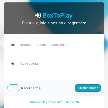
BoxToPlay
Por favor,
inicia sesión
o
regístrate
Recordarme
Iniciar sesión
-
¿Olvidaste la contraseña?
Regístrate