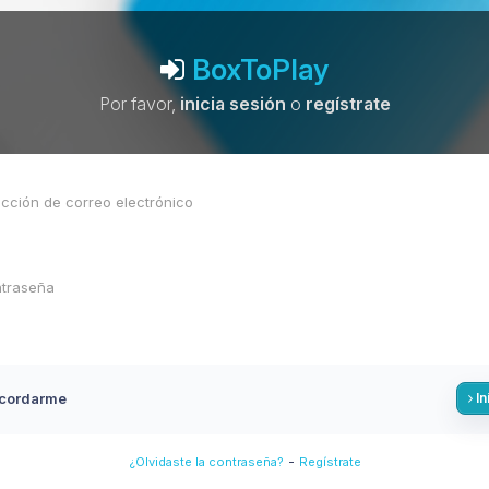
BoxToPlay
Por favor,
inicia sesión
o
regístrate
cordarme
In
-
¿Olvidaste la contraseña?
Regístrate