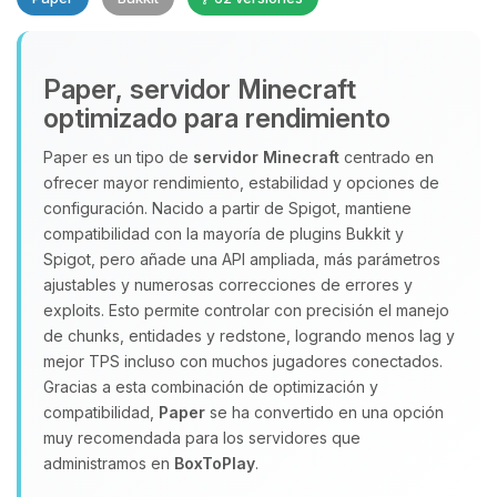
Paper, servidor Minecraft
optimizado para rendimiento
Paper es un tipo de
servidor Minecraft
centrado en
ofrecer mayor rendimiento, estabilidad y opciones de
Yupi, por fin alguien con quien
configuración. Nacido a partir de Spigot, mantiene
hablar! Soy Choupy, tu pequeno
compatibilidad con la mayoría de plugins Bukkit y
asistente de BoxToPlay. Cuentame
Spigot, pero añade una API ampliada, más parámetros
que necesitas y moveré mis
ajustables y numerosas correcciones de errores y
pequenos circuitos para ayudarte.
exploits. Esto permite controlar con precisión el manejo
08/08/2026 06:47
de chunks, entidades y redstone, logrando menos lag y
mejor TPS incluso con muchos jugadores conectados.
Gracias a esta combinación de optimización y
compatibilidad,
Paper
se ha convertido en una opción
muy recomendada para los servidores que
administramos en
BoxToPlay
.