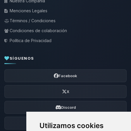
Nuestra Compañía
Menciones Legales
Términos / Condiciones
Condiciones de colaboración
Política de Privacidad
SÍGUENOS
Facebook
X
Discord
Foro
Utilizamos cookies