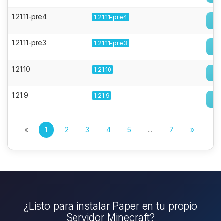
1.21.11-pre4
1.21.11-pre4
1.21.11-pre3
1.21.11-pre3
1.21.10
1.21.10
1.21.9
1.21.9
«
1
2
3
4
5
...
7
»
¿Listo para instalar Paper en tu propio
Servidor Minecraft?