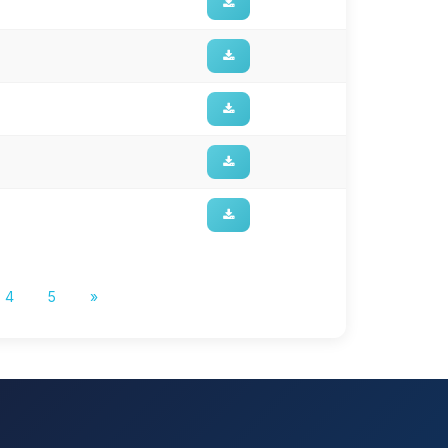
4
5
»