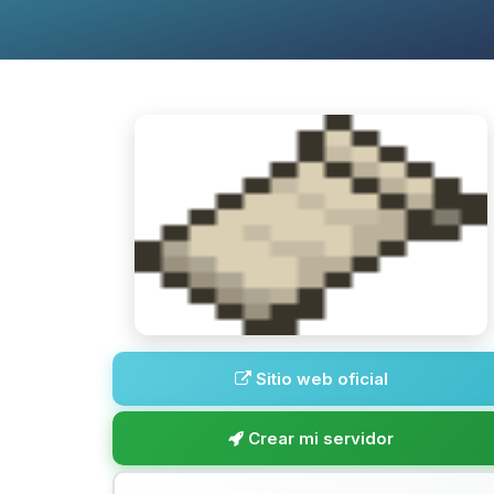
Sitio web oficial
Crear mi servidor