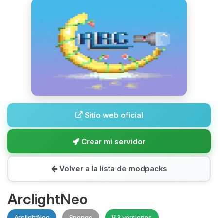
Sitio web oficial
Crear mi servidor
Volver a la lista de modpacks
ArclightNeo
ArclightNeo
Sponge
3 versiones