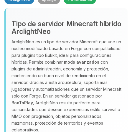
Yupi, por fin alguien con quien
Tipo de servidor Minecraft híbrido
hablar! Soy Choupy, tu pequeno
ArclightNeo
asistente de BoxToPlay. Cuentame
que necesitas y moveré mis
ArclightNeo es un tipo de servidor Minecraft que une un
pequenos circuitos para ayudarte.
núcleo modificado basado en Forge con compatibilidad
para plugins tipo Bukkit, ideal para configuraciones
07/08/2026 11:46
híbridas. Permite combinar
mods avanzados
con
plugins de administración, economía y protección,
manteniendo un buen nivel de rendimiento en el
servidor. Gracias a esta arquitectura, soporta más
jugadores y automatizaciones que un servidor Minecraft
solo con Forge. En un servidor gestionado por
BoxToPlay
, ArclightNeo resulta perfecto para
comunidades que desean experiencias estilo survival o
MMO con progresión, objetos personalizados,
mazmorras, protección de territorios y eventos
colaborativos.