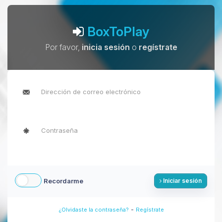
BoxToPlay
Por favor,
inicia sesión
o
regístrate
Recordarme
Iniciar sesión
-
¿Olvidaste la contraseña?
Regístrate