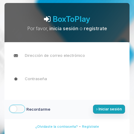
BoxToPlay
Por favor,
inicia sesión
o
regístrate
Recordarme
Iniciar sesión
-
¿Olvidaste la contraseña?
Regístrate