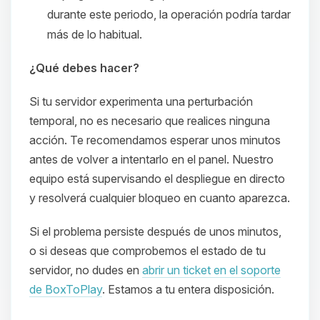
durante este periodo, la operación podría tardar
más de lo habitual.
¿Qué debes hacer?
Si tu servidor experimenta una perturbación
temporal, no es necesario que realices ninguna
acción. Te recomendamos esperar unos minutos
antes de volver a intentarlo en el panel. Nuestro
Yupi, por fin alguien con quien
equipo está supervisando el despliegue en directo
hablar! Soy Choupy, tu pequeno
y resolverá cualquier bloqueo en cuanto aparezca.
asistente de BoxToPlay. Cuentame
que necesitas y moveré mis
Si el problema persiste después de unos minutos,
pequenos circuitos para ayudarte.
o si deseas que comprobemos el estado de tu
07/08/2026 11:30
servidor, no dudes en
abrir un ticket en el soporte
de BoxToPlay
. Estamos a tu entera disposición.