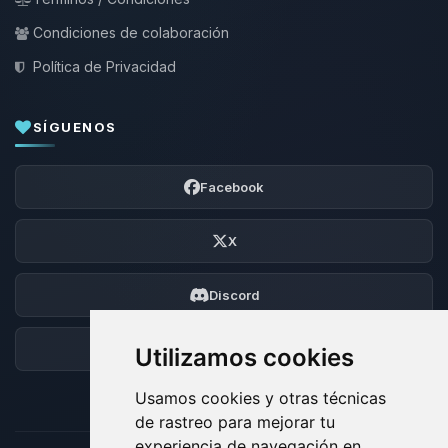
Condiciones de colaboración
Política de Privacidad
SÍGUENOS
Facebook
X
Discord
Foro
Utilizamos cookies
Usamos cookies y otras técnicas
de rastreo para mejorar tu
experiencia de navegación en