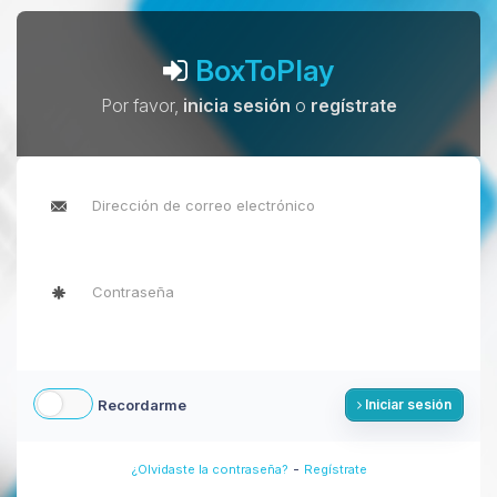
BoxToPlay
Por favor,
inicia sesión
o
regístrate
Recordarme
Iniciar sesión
-
¿Olvidaste la contraseña?
Regístrate