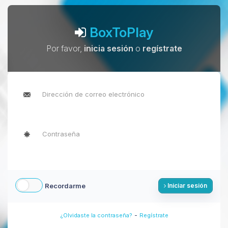
BoxToPlay
Por favor,
inicia sesión
o
regístrate
Recordarme
Iniciar sesión
-
¿Olvidaste la contraseña?
Regístrate