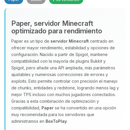
Paper, servidor Minecraft
optimizado para rendimiento
Paper es un tipo de
servidor Minecraft
centrado en
ofrecer mayor rendimiento, estabilidad y opciones de
Yupi, por fin alguien con quien
configuración. Nacido a partir de Spigot, mantiene
hablar! Soy Choupy, tu pequeno
compatibilidad con la mayoría de plugins Bukkit y
asistente de BoxToPlay. Cuentame
Spigot, pero añade una API ampliada, más parámetros
que necesitas y moveré mis
ajustables y numerosas correcciones de errores y
pequenos circuitos para ayudarte.
exploits. Esto permite controlar con precisión el manejo
09/08/2026 00:59
de chunks, entidades y redstone, logrando menos lag y
mejor TPS incluso con muchos jugadores conectados.
Gracias a esta combinación de optimización y
compatibilidad,
Paper
se ha convertido en una opción
muy recomendada para los servidores que
administramos en
BoxToPlay
.