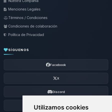
Nuestra Compañía
Menciones Legales
Términos / Condiciones
Condiciones de colaboración
Política de Privacidad
SÍGUENOS
Facebook
X
Discord
Foro
Utilizamos cookies