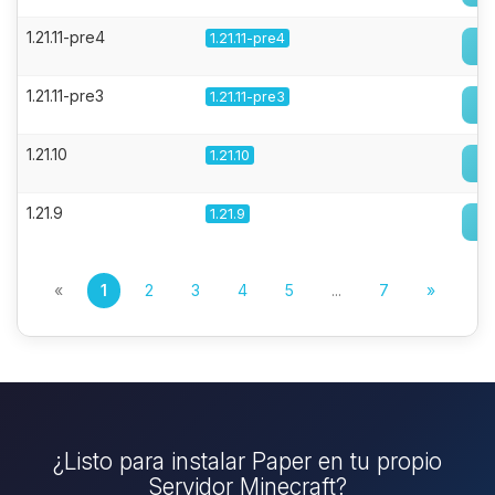
1.21.11-pre4
1.21.11-pre4
1.21.11-pre3
1.21.11-pre3
1.21.10
1.21.10
1.21.9
1.21.9
«
1
2
3
4
5
...
7
»
¿Listo para instalar Paper en tu propio
Servidor Minecraft?