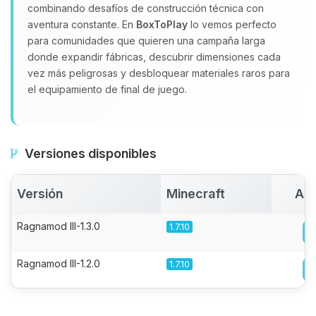
combinando desafíos de construcción técnica con
aventura constante. En
BoxToPlay
lo vemos perfecto
para comunidades que quieren una campaña larga
donde expandir fábricas, descubrir dimensiones cada
vez más peligrosas y desbloquear materiales raros para
el equipamiento de final de juego.
Versiones disponibles
Versión
Minecraft
Act
Ragnamod III-1.3.0
1.7.10
Ragnamod III-1.2.0
1.7.10