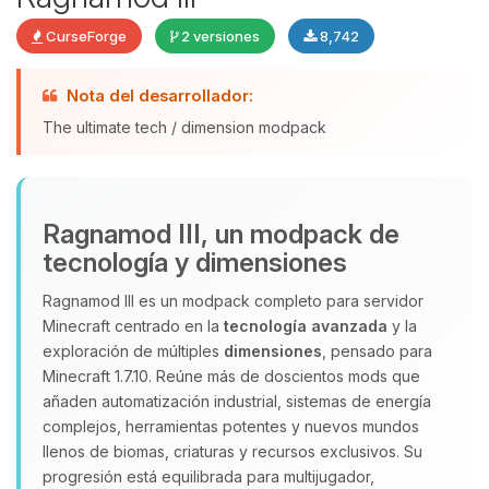
CurseForge
2 versiones
8,742
Nota del desarrollador:
Yupi, por fin alguien con quien
hablar! Soy Choupy, tu pequeno
The ultimate tech / dimension modpack
asistente de BoxToPlay. Cuentame
que necesitas y moveré mis
pequenos circuitos para ayudarte.
Ragnamod III, un modpack de
10/08/2026 11:21
tecnología y dimensiones
Ragnamod III es un modpack completo para servidor
Minecraft centrado en la
tecnología avanzada
y la
exploración de múltiples
dimensiones
, pensado para
Minecraft 1.7.10. Reúne más de doscientos mods que
añaden automatización industrial, sistemas de energía
complejos, herramientas potentes y nuevos mundos
llenos de biomas, criaturas y recursos exclusivos. Su
progresión está equilibrada para multijugador,