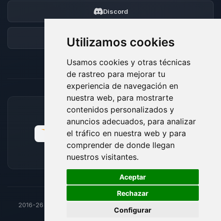
Discord
Foro
Utilizamos cookies
Usamos cookies y otras técnicas
de rastreo para mejorar tu
experiencia de navegación en
nuestra web, para mostrarte
contenidos personalizados y
MÉTODOS DE PAGO ACEPTADOS
anuncios adecuados, para analizar
el tráfico en nuestra web y para
comprender de donde llegan
nuestros visitantes.
🍪
Aceptar
Rechazar
2016-26
© BoxToPlay - Todos los derechos reservados por
Configurar
ByteLogic