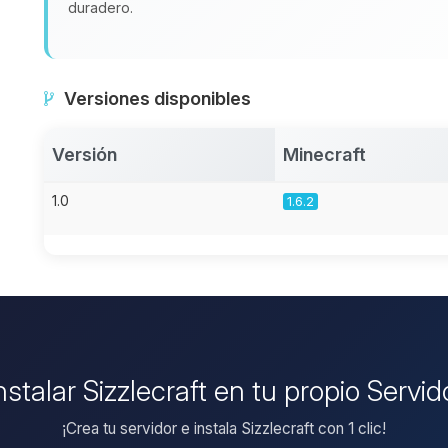
duradero.
Versiones disponibles
Versión
Minecraft
1.0
1.6.2
nstalar Sizzlecraft en tu propio Servi
¡Crea tu servidor e instala Sizzlecraft con 1 clic!