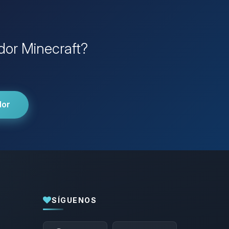
idor Minecraft?
dor
SÍGUENOS
Yupi, por fin alguien con quien hablar!
Soy Choupy, tu pequeno asistente de