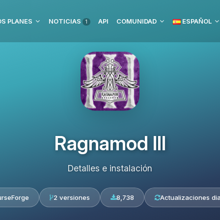
S PLANES
NOTICIAS
API
COMUNIDAD
ESPAÑOL
1
Ragnamod III
Detalles e instalación
rseForge
2 versiones
8,738
Actualizaciones dia