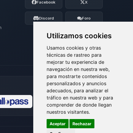
Facebook
X
BoxToPlay. Cuentame que necesitas y
moveré mis pequenos circuitos para
ayudarte.
Discord
Foro
08/08/2026 08:33
n
Utilizamos cookies
Usamos cookies y otras
técnicas de rastreo para
mejorar tu experiencia de
navegación en nuestra web,
para mostrarte contenidos
personalizados y anuncios
adecuados, para analizar el
tráfico en nuestra web y para
comprender de donde llegan
🍪
nuestros visitantes.
Aceptar
Rechazar