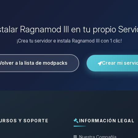
stalar Ragnamod III en tu propio Serv
¡Crea tu servidor e instala Ragnamod III con 1 clic!
Volver a la lista de modpacks
Crear mi servi
URSOS Y SOPORTE
INFORMACIÓN LEGAL
Nuestra Compañía