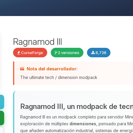
Ragnamod III
CurseForge
2 versiones
8,738
Nota del desarrollador:
The ultimate tech / dimension modpack
Ragnamod III, un modpack de tecn
Ragnamod III es un modpack completo para servidor Mine
exploración de múltiples
dimensiones
, pensado para Mi
que añaden automatización industrial, sistemas de energ