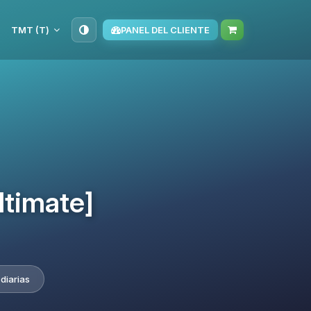
TMT (T‏)
PANEL DEL CLIENTE
ltimate]
diarias