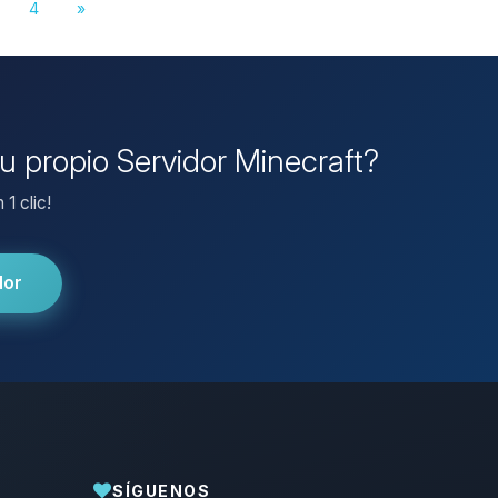
4
»
tu propio Servidor Minecraft?
1 clic!
dor
SÍGUENOS