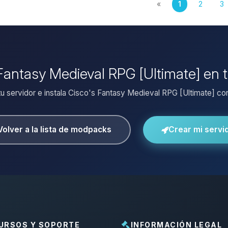
«
1
2
3
 Fantasy Medieval RPG [Ultimate] en 
tu servidor e instala Cisco's Fantasy Medieval RPG [Ultimate] con 
Volver a la lista de modpacks
Crear mi servi
URSOS Y SOPORTE
INFORMACIÓN LEGAL