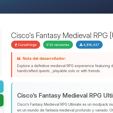
Cisco's Fantasy Medieval RPG [
CurseForge
32 versiones
4,816,437
Nota del desarrollador:
Explore a definitive medieval RPG experience featuring
handcrafted quests , playable solo or with freinds.
Cisco’s Fantasy Medieval RPG Ult
Cisco’s Fantasy Medieval RPG Ultimate es un modpack mu
en un mundo de fantasía medieval profundo y variado. 