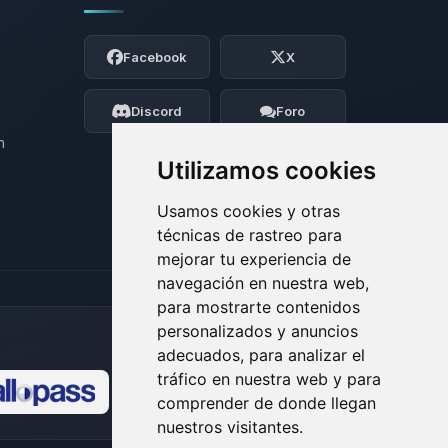
Yupi, por fin alguien con quien hablar!
Soy Choupy, tu pequeno asistente de
Facebook
X
BoxToPlay. Cuentame que necesitas y
moveré mis pequenos circuitos para
ayudarte.
Discord
Foro
07/08/2026 07:29
n
Utilizamos cookies
Usamos cookies y otras
técnicas de rastreo para
mejorar tu experiencia de
navegación en nuestra web,
para mostrarte contenidos
personalizados y anuncios
adecuados, para analizar el
tráfico en nuestra web y para
comprender de donde llegan
🍪
nuestros visitantes.