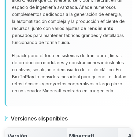
mod
Create
que convierte tu servidor Minecraft en un
espacio de ingeniería avanzada. Añade numerosos
complementos dedicados a la generación de energía,
la automatización compleja y la producción eficiente de
recursos, junto con varios ajustes de
rendimiento
pensados para mantener fábricas grandes y detalladas
funcionando de forma fluida.
El pack pone el foco en sistemas de transporte, líneas
de producción modulares y construcciones industriales
creativas, sin alejarse demasiado del estilo clásico. En
BoxToPlay
lo consideramos ideal para quienes disfrutan
retos técnicos y proyectos cooperativos a largo plazo
en un servidor Minecraft centrado en la ingeniería.
Versiones disponibles
Versión
Minecraft
Act