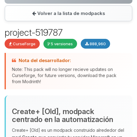
Volver a la lista de modpacks
Yupi, por fin alguien con quien
hablar! Soy Choupy, tu pequeno
project-519787
asistente de BoxToPlay. Cuentame
que necesitas y moveré mis
CurseForge
5 versiones
888,960
pequenos circuitos para ayudarte.
08/08/2026 01:38
Nota del desarrollador:
Note: This pack will no longer recieve updates on
Curseforge, for future versions, download the pack
from Modrinth!
Create+ [Old], modpack
centrado en la automatización
Create+ [Old] es un modpack construido alrededor del