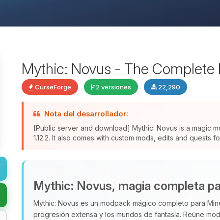
Mythic: Novus - The Complete 
CurseForge
2 versiones
22,290
Nota del desarrollador:
[Public server and download] Mythic: Novus is a magic 
1.12.2. It also comes with custom mods, edits and quests f
Mythic: Novus, magia completa par
Mythic: Novus es un modpack mágico completo para Minecra
progresión extensa y los mundos de fantasía. Reúne m