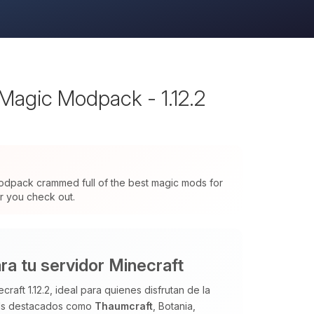
Magic Modpack - 1.12.2
modpack crammed full of the best magic mods for
or you check out.
a tu servidor Minecraft
ft 1.12.2, ideal para quienes disfrutan de la
ods destacados como
Thaumcraft
, Botania,