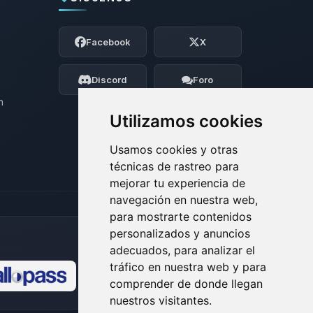
Yupi, por fin alguien con quien hablar!
Soy Choupy, tu pequeno asistente de
Facebook
X
BoxToPlay. Cuentame que necesitas y
moveré mis pequenos circuitos para
ayudarte.
Discord
Foro
07/08/2026 08:27
n
Utilizamos cookies
Usamos cookies y otras
técnicas de rastreo para
mejorar tu experiencia de
navegación en nuestra web,
para mostrarte contenidos
personalizados y anuncios
adecuados, para analizar el
tráfico en nuestra web y para
comprender de donde llegan
🍪
nuestros visitantes.