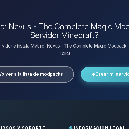
hic: Novus - The Complete Magic Modp
Servidor Minecraft?
ervidor e instala Mythic: Novus - The Complete Magic Modpack -
1 clic!
Volver a la lista de modpacks
Crear mi servi
URSOS Y SOPORTE
INFORMACIÓN LEGAL