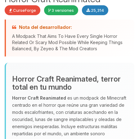
CurseForge
3 versiones
25,314
Nota del desarrollador:
A Modpack That Aims To Have Every Single Horror
Yupi, por fin alguien con quien
Related Or Scary Mod Possible While Keeping Things
hablar! Soy Choupy, tu pequeno
Balanced, By Zeyeo & The Mod Creators
asistente de BoxToPlay. Cuentame
que necesitas y moveré mis
pequenos circuitos para ayudarte.
07/08/2026 10:59
Horror Craft Reanimated, terror
total en tu mundo
Horror Craft Reanimated
es un modpack de Minecraft
centrado en el horror que reúne una gran variedad de
mods escalofriantes, con criaturas acechando en la
oscuridad, lunas de sangre implacables y oleadas de
enemigos inesperadas. Incluye estructuras malditas
repartidas por el mundo, un ambiente sonoro