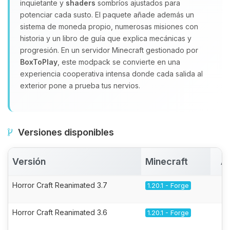
inquietante y
shaders
sombríos ajustados para
potenciar cada susto. El paquete añade además un
sistema de moneda propio, numerosas misiones con
historia y un libro de guía que explica mecánicas y
progresión. En un servidor Minecraft gestionado por
BoxToPlay
, este modpack se convierte en una
experiencia cooperativa intensa donde cada salida al
exterior pone a prueba tus nervios.
Versiones disponibles
Versión
Minecraft
A
Horror Craft Reanimated 3.7
1.20.1 - Forge
Horror Craft Reanimated 3.6
1.20.1 - Forge