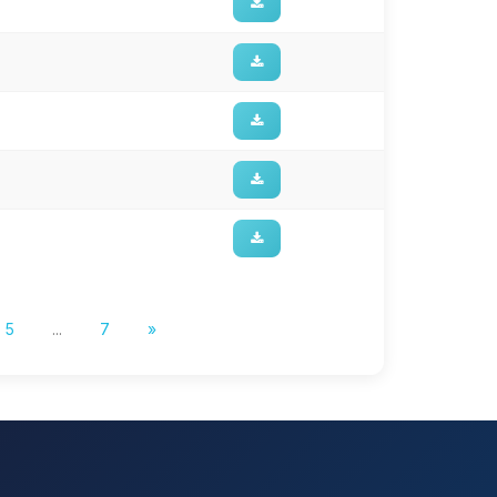
5
...
7
»