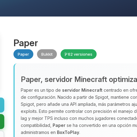
Paper
Paper
Bukkit
62 versiones
Paper, servidor Minecraft optimiz
Paper es un tipo de
servidor Minecraft
centrado en ofre
de configuración. Nacido a partir de Spigot, mantiene com
Spigot, pero añade una API ampliada, más parámetros aj
exploits. Esto permite controlar con precisión el manejo
lag y mejor TPS incluso con muchos jugadores conectado
compatibilidad,
Paper
se ha convertido en una opción m
administramos en
BoxToPlay
.