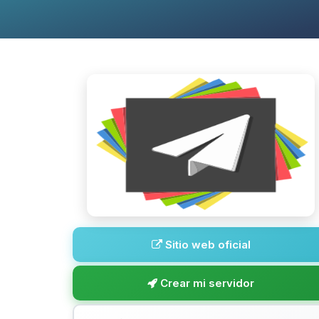
Sitio web oficial
Crear mi servidor