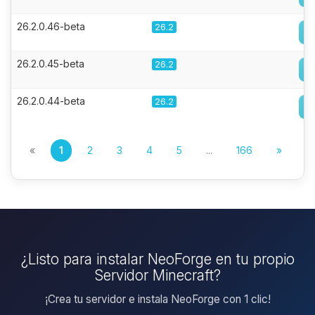
26.2.0.46-beta
26.2
26.2.0.45-beta
26.2
26.2.0.44-beta
26.2
«
1
2
3
4
5
...
166
»
¿Listo para instalar NeoForge en tu propio
Servidor Minecraft?
¡Crea tu servidor e instala NeoForge con 1 clic!