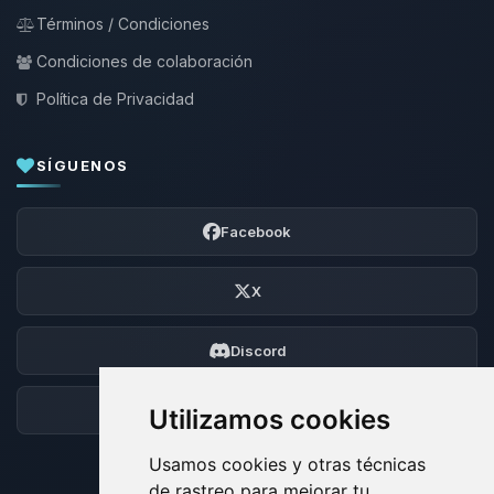
Términos / Condiciones
Condiciones de colaboración
Política de Privacidad
SÍGUENOS
Facebook
X
Discord
Foro
Utilizamos cookies
Usamos cookies y otras técnicas
de rastreo para mejorar tu