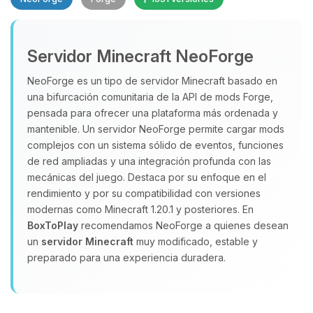
Servidor Minecraft NeoForge
NeoForge es un tipo de servidor Minecraft basado en
una bifurcación comunitaria de la API de mods Forge,
pensada para ofrecer una plataforma más ordenada y
Yupi, por fin alguien con quien
hablar! Soy Choupy, tu pequeno
mantenible. Un servidor NeoForge permite cargar mods
asistente de BoxToPlay. Cuentame
complejos con un sistema sólido de eventos, funciones
que necesitas y moveré mis
de red ampliadas y una integración profunda con las
pequenos circuitos para ayudarte.
mecánicas del juego. Destaca por su enfoque en el
rendimiento y por su compatibilidad con versiones
08/08/2026 15:04
modernas como Minecraft 1.20.1 y posteriores. En
BoxToPlay
recomendamos NeoForge a quienes desean
un
servidor Minecraft
muy modificado, estable y
preparado para una experiencia duradera.