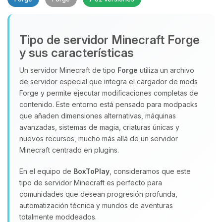
Tipo de servidor Minecraft Forge
y sus características
Un servidor Minecraft de tipo
Forge
utiliza un archivo
de servidor especial que integra el cargador de mods
Yupi, por fin alguien con quien
Forge y permite ejecutar modificaciones completas de
hablar! Soy Choupy, tu pequeno
contenido. Este entorno está pensado para modpacks
asistente de BoxToPlay. Cuentame
que añaden dimensiones alternativas, máquinas
que necesitas y moveré mis
avanzadas, sistemas de magia, criaturas únicas y
pequenos circuitos para ayudarte.
nuevos recursos, mucho más allá de un servidor
09/08/2026 16:55
Minecraft centrado en plugins.
En el equipo de
BoxToPlay
, consideramos que este
tipo de servidor Minecraft es perfecto para
comunidades que desean progresión profunda,
automatización técnica y mundos de aventuras
totalmente moddeados.