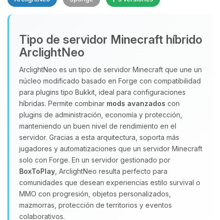
Yupi, por fin alguien con quien
Tipo de servidor Minecraft híbrido
hablar! Soy Choupy, tu pequeno
ArclightNeo
asistente de BoxToPlay. Cuentame
que necesitas y moveré mis
ArclightNeo es un tipo de servidor Minecraft que une un
pequenos circuitos para ayudarte.
núcleo modificado basado en Forge con compatibilidad
para plugins tipo Bukkit, ideal para configuraciones
07/08/2026 07:07
híbridas. Permite combinar
mods avanzados
con
plugins de administración, economía y protección,
manteniendo un buen nivel de rendimiento en el
servidor. Gracias a esta arquitectura, soporta más
jugadores y automatizaciones que un servidor Minecraft
solo con Forge. En un servidor gestionado por
BoxToPlay
, ArclightNeo resulta perfecto para
comunidades que desean experiencias estilo survival o
MMO con progresión, objetos personalizados,
mazmorras, protección de territorios y eventos
colaborativos.