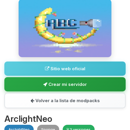
Sitio web oficial
Crear mi servidor
Volver a la lista de modpacks
ArclightNeo
ArclightNeo
Sponge
3 versiones