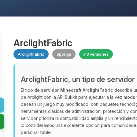
ArclightFabric
ArclightFabric
Sponge
3 versiones
ArclightFabric, un tipo de servidor
El tipo de
servidor Minecraft
ArclightFabric
describe un
de Arclight con la API Bukkit para ejecutar a la vez
mods
desean un juego muy modificado, con paquetes tecnológi
herramientas clásicas de administración, protección y con
servidor prioriza la compatibilidad amplia y un rendimie
lo consideramos una excelente opción para comunidades 
personalizable.