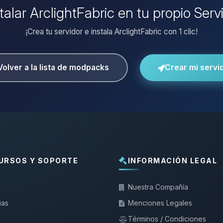
talar ArclightFabric en tu propio Ser
¡Crea tu servidor e instala ArclightFabric con 1 clic!
Volver a la lista de modpacks
Crear mi servi
URSOS Y SOPORTE
INFORMACIÓN LEGAL
Nuestra Compañía
ias
Menciones Legales
Términos / Condiciones