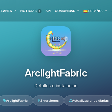
PLANES
NOTICIAS
API
COMUNIDAD
ESPAÑOL
1
ArclightFabric
Detalles e instalación
ArclightFabric
3 versiones
Actualizaciones diarias