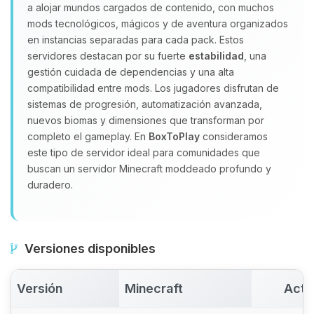
a alojar mundos cargados de contenido, con muchos
Yupi, por fin alguien con quien
mods tecnológicos, mágicos y de aventura organizados
hablar! Soy Choupy, tu pequeno
en instancias separadas para cada pack. Estos
asistente de BoxToPlay. Cuentame
servidores destacan por su fuerte
estabilidad
, una
que necesitas y moveré mis
gestión cuidada de dependencias y una alta
pequenos circuitos para ayudarte.
compatibilidad entre mods. Los jugadores disfrutan de
08/08/2026 18:10
sistemas de progresión, automatización avanzada,
nuevos biomas y dimensiones que transforman por
completo el gameplay. En
BoxToPlay
consideramos
este tipo de servidor ideal para comunidades que
buscan un servidor Minecraft moddeado profundo y
duradero.
Versiones disponibles
Versión
Minecraft
Acti