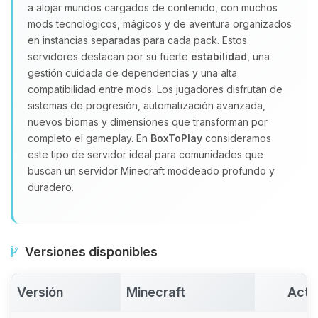
a alojar mundos cargados de contenido, con muchos
Yupi, por fin alguien con quien
hablar! Soy Choupy, tu pequeno
mods tecnológicos, mágicos y de aventura organizados
asistente de BoxToPlay. Cuentame
en instancias separadas para cada pack. Estos
que necesitas y moveré mis
servidores destacan por su fuerte
estabilidad
, una
pequenos circuitos para ayudarte.
gestión cuidada de dependencias y una alta
compatibilidad entre mods. Los jugadores disfrutan de
06/08/2026 14:37
sistemas de progresión, automatización avanzada,
nuevos biomas y dimensiones que transforman por
completo el gameplay. En
BoxToPlay
consideramos
este tipo de servidor ideal para comunidades que
buscan un servidor Minecraft moddeado profundo y
duradero.
Versiones disponibles
Versión
Minecraft
Acti