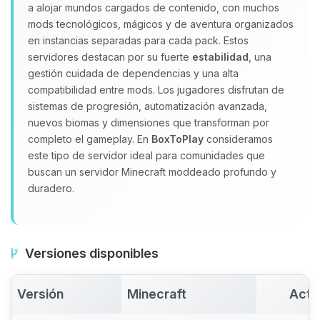
Yupi, por fin alguien con quien
a alojar mundos cargados de contenido, con muchos
hablar! Soy Choupy, tu pequeno
mods tecnológicos, mágicos y de aventura organizados
asistente de BoxToPlay. Cuentame
en instancias separadas para cada pack. Estos
que necesitas y moveré mis
servidores destacan por su fuerte
estabilidad
, una
pequenos circuitos para ayudarte.
gestión cuidada de dependencias y una alta
08/08/2026 14:21
compatibilidad entre mods. Los jugadores disfrutan de
sistemas de progresión, automatización avanzada,
nuevos biomas y dimensiones que transforman por
completo el gameplay. En
BoxToPlay
consideramos
este tipo de servidor ideal para comunidades que
buscan un servidor Minecraft moddeado profundo y
duradero.
Versiones disponibles
Versión
Minecraft
Acti