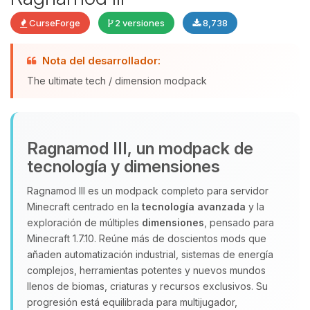
CurseForge
2 versiones
8,738
Nota del desarrollador:
Yupi, por fin alguien con quien
hablar! Soy Choupy, tu pequeno
The ultimate tech / dimension modpack
asistente de BoxToPlay. Cuentame
que necesitas y moveré mis
pequenos circuitos para ayudarte.
Ragnamod III, un modpack de
08/08/2026 01:39
tecnología y dimensiones
Ragnamod III es un modpack completo para servidor
Minecraft centrado en la
tecnología avanzada
y la
exploración de múltiples
dimensiones
, pensado para
Minecraft 1.7.10. Reúne más de doscientos mods que
añaden automatización industrial, sistemas de energía
complejos, herramientas potentes y nuevos mundos
llenos de biomas, criaturas y recursos exclusivos. Su
progresión está equilibrada para multijugador,