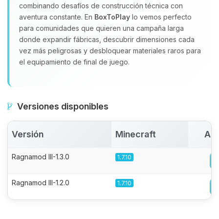
combinando desafíos de construcción técnica con
aventura constante. En
BoxToPlay
lo vemos perfecto
para comunidades que quieren una campaña larga
donde expandir fábricas, descubrir dimensiones cada
vez más peligrosas y desbloquear materiales raros para
el equipamiento de final de juego.
Versiones disponibles
Versión
Minecraft
Act
Ragnamod III-1.3.0
1.7.10
Ragnamod III-1.2.0
1.7.10