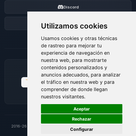
Discord
Foro
Utilizamos cookies
Usamos cookies y otras técnicas
de rastreo para mejorar tu
experiencia de navegación en
nuestra web, para mostrarte
contenidos personalizados y
MÉTODOS DE PAGO ACEPTADOS
anuncios adecuados, para analizar
el tráfico en nuestra web y para
comprender de donde llegan
nuestros visitantes.
🍪
Aceptar
Rechazar
2016-26
© BoxToPlay - Todos los derechos reservados por
Configurar
ByteLogic