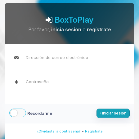
BoxToPlay
Por favor,
inicia sesión
o
regístrate
Recordarme
Iniciar sesión
-
¿Olvidaste la contraseña?
Regístrate