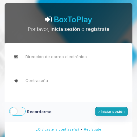
BoxToPlay
Por favor,
inicia sesión
o
regístrate
Recordarme
Iniciar sesión
-
¿Olvidaste la contraseña?
Regístrate