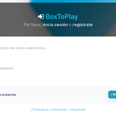
BoxToPlay
Por favor,
inicia sesión
o
regístrate
cordarme
In
-
¿Olvidaste la contraseña?
Regístrate