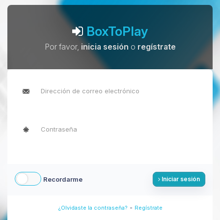
BoxToPlay
Por favor,
inicia sesión
o
regístrate
Recordarme
Iniciar sesión
-
¿Olvidaste la contraseña?
Regístrate