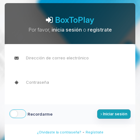
BoxToPlay
Por favor,
inicia sesión
o
regístrate
Recordarme
Iniciar sesión
-
¿Olvidaste la contraseña?
Regístrate